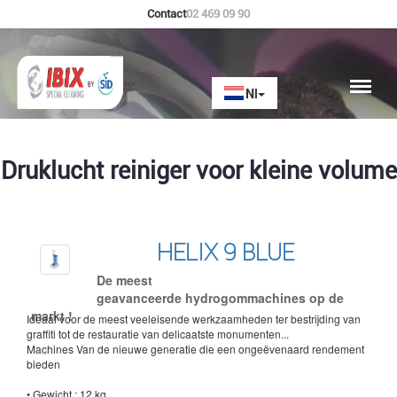
Contact
02 469 09 90
Druklucht reiniger voor kleine volume
HELIX 9 BLUE
De meest
geavanceerde hydrogommachines op de
markt !
Ideaal voor de meest veeleisende werkzaamheden ter bestrijding van
graffiti tot de restauratie van delicaatste monumenten...
Machines Van de nieuwe generatie die een ongeëvenaard rendement
bieden
• Gewicht : 12 kg