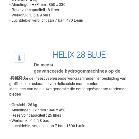
• Afmetingen HxP mm : 850 x 330
• Reservoir capaciteit : 8 litres
• Werkdruk : 0,5 à 9 bars
• Luchtdebiet verplicht aan 7 bar : 470 L/min
HELIX 28 BLUE
De meest
geavanceerde hydrogommachines op de
markt !
Ideaal voor de meest veeleisende werkzaamheden ter bestrijding van
graffiti tot de restauratie van delicaatste monumenten...
Machines Van de nieuwe generatie die een ongeëvenaard rendement
bieden
• Gewicht : 26 kg
• Afmetingen HxP mm : 940 x 450
• Reservoir capaciteit : 25 litres
• Werkdruk : 0,5 à 8 bars
• Luchtdebiet verplicht aan 7 bar : 1600 L/min