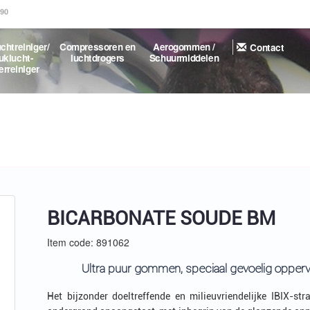
.90
|
chtreiniger/
Compressoren en
Aerogommen /
Contact
uklucht-
luchtdrogers
Schuurmiddelen
erreiniger
BICARBONATE SOUDE BM
Item code: 891062
Ultra puur gommen, speciaal gevoelig opperv
Het bijzonder doeltreffende en milieuvriendelijke IBIX-s