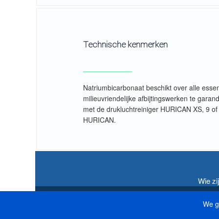
Technische kenmerken
Natriumbicarbonaat beschikt over alle essen
milieuvriendelijke afbijtingswerken te gar
met de drukluchtreiniger HURICAN XS, 9 of 
HURICAN.
Wie zij
We g
klante