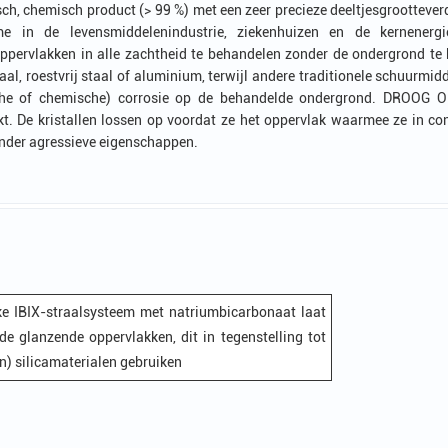
sch, chemisch product (> 99 %) met een zeer precieze deeltjesgrootteve
ame in de levensmiddelenindustrie, ziekenhuizen en de kerne
ervlakken in alle zachtheid te behandelen zonder de ondergrond te b
aal, roestvrij staal of aluminium, terwijl andere traditionele schuur
che of chemische) corrosie op de behandelde ondergrond. DROOG 
t. De kristallen lossen op voordat ze het oppervlak waarmee ze in c
zonder agressieve eigenschappen.
jke IBIX-straalsysteem met natriumbicarbonaat laat
e glanzende oppervlakken, dit in tegenstelling tot
n) silicamaterialen gebruiken