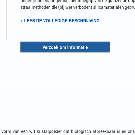
ondergrond onaangetast, met inbegrip van de glanzende opperv
straalmethoden die (bij wet verboden) silicamaterialen gebr
+ LEES DE VOLLEDIGE BESCHRIJVING
Verzoek om informatie
vorm van een wit kristalpoeder dat biologisch afbreekbaar is en onsc