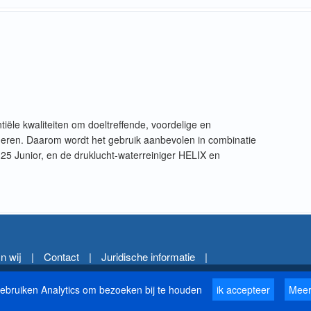
tiële kwaliteiten om doeltreffende, voordelige en
anderen. Daarom wordt het gebruik aanbevolen in combinatie
25 Junior, en de druklucht-waterreiniger HELIX en
n wij
|
Contact
|
Juridische informatie
|
24 000
50
50 000
Experts bi
ebruiken Analytics om bezoeken bij te houden
ik accepteer
Meer
n in Frankrijk
jaar expertise
bestellingen/jaar
30 min