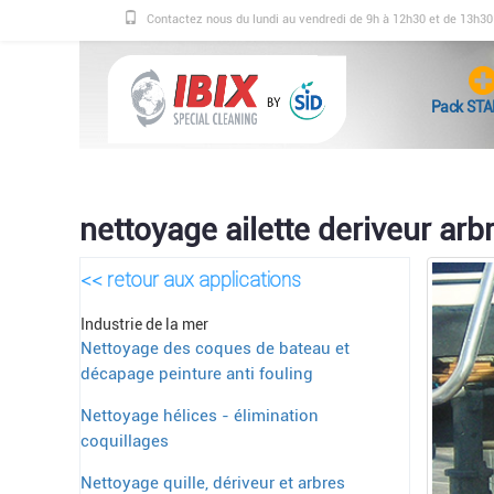
Contactez nous du lundi au vendredi de 9h à 12h30 et de 13h3
Pack STA
nettoyage ailette deriveur arb
<< retour aux applications
Industrie de la mer
Nettoyage des coques de bateau et
décapage peinture anti fouling
Nettoyage hélices - élimination
coquillages
Nettoyage quille, dériveur et arbres