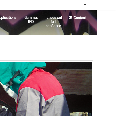
|
pplications
Gammes
Ils nous ont
Contact
IBIX
fait
confiance