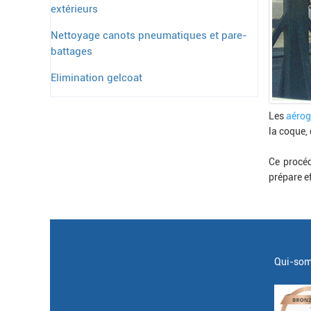
extérieurs
Nettoyage canots pneumatiques et pare-
battages
Elimination gelcoat
Les
aéro
la coque, 
Ce procéd
prépare e
Qui-som