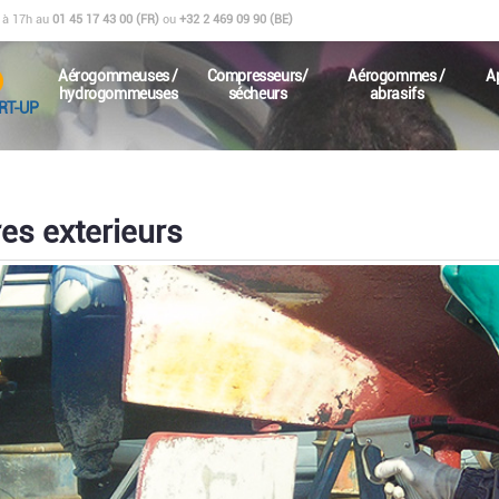
0 à 17h au
01 45 17 43 00 (FR)
ou
+32 2 469 09 90 (BE)
Aérogommeuses /
Compresseurs/
Aérogommes /
A
hydrogommeuses
sécheurs
abrasifs
RT-UP
res exterieurs