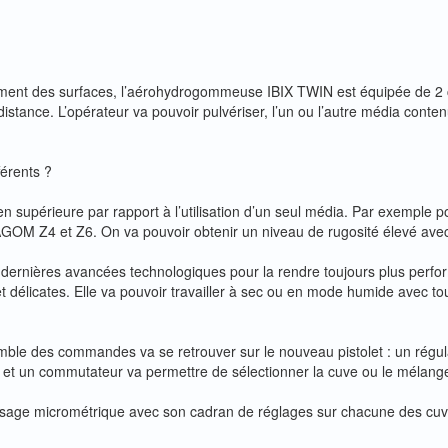
tement des surfaces, l’aérohydrogommeuse IBIX TWIN est équipée de 2
istance. L’opérateur va pouvoir pulvériser, l’un ou l’autre média con
érents ?
en supérieure par rapport à l’utilisation d’un seul média. Par exemple 
AGOM Z4 et Z6. On va pouvoir obtenir un niveau de rugosité élevé avec
ernières avancées technologiques pour la rendre toujours plus perform
 délicates. Elle va pouvoir travailler à sec ou en mode humide avec to
ensemble des commandes va se retrouver sur le nouveau pistolet : un régu
e et un commutateur va permettre de sélectionner la cuve ou le mélang
sage micrométrique avec son cadran de réglages sur chacune des cuve