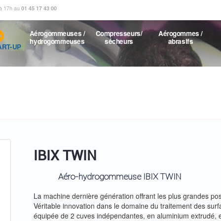
 à 17h au
01 45 17 43 00
Aérogommeuses /
Compresseurs/
Aérogommes /
hydrogommeuses
sécheurs
abrasifs
ART-UP
IBIX TWIN
Aéro-hydrogommeuse IBIX TWIN
La machine dernière génération offrant les plus grandes poss
Véritable innovation dans le domaine du traitement des su
équipée de 2 cuves indépendantes, en aluminium extrudé, 