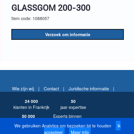
GLASSGOM 200-300
Item code: 1088057
Verzoek om informatie
Wie zijn wij
|
Contact
|
Juridische informatie
|
24 000
50
klanten in Frankrijk
jaar expertise
50 000
Experts binnen
bestellingen/jaar
30 min
We gebruiken Analytics om bezoeken bij te houden
ik
accepteer
Meer info