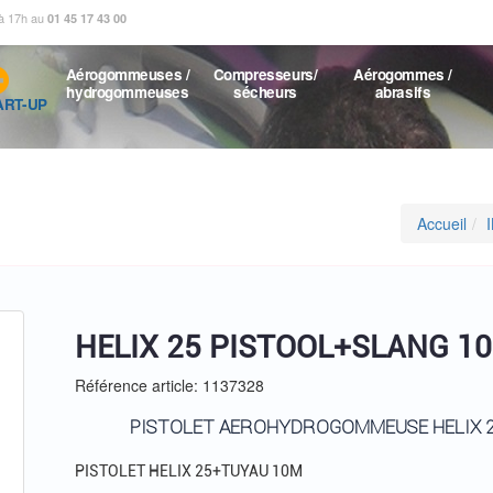
 à 17h au
01 45 17 43 00
Aérogommeuses /
Compresseurs/
Aérogommes /
hydrogommeuses
sécheurs
abrasifs
ART-UP
Accueil
HELIX 25 PISTOOL+SLANG 1
Référence article: 1137328
PISTOLET AEROHYDROGOMMEUSE HELIX 
PISTOLET HELIX 25+TUYAU 10M