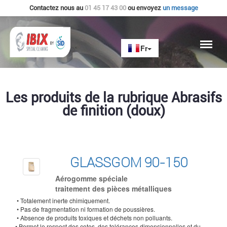
Contactez nous au
01 45 17 43 00
ou envoyez
un message
Les produits de la rubrique Abrasifs
de finition (doux)
GLASSGOM 90-150
Aérogomme spéciale
traitement des pièces métalliques
• Totalement inerte chimiquement.
• Pas de fragmentation ni formation de poussières.
• Absence de produits toxiques et déchets non polluants.
• Permet le respect des cotes, des tolérances dimensionnelles et du