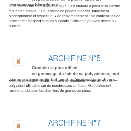
monuments historiques
• Grande pureté chimique (> 98 %) qui est élaboré à partir d'un marbre
totalement naturel. • Sous forme de poudre blanche, totalement
biodégradable et respectueux de l'environnement • Ne contient pas de
silice libre • Respect tous les supports • Utilisable par voie sèche ou
humide
ARCHIFINE N°5
Granulat le plus utilisé
en gommage du fait de sa polyvalence, tant
dans le domaine du bâtiment qu'en décapage divers...
•Abrasif sans silice cristalline, sans sels solubles, ni ferrite. •Abrasif
polyvalent utilisable sur de nombreuses surfaces. •Spécialement
recommandé pour les chantiers de grande ampleur.
ARCHIFINE N°7