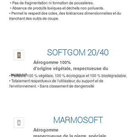
• Pas de fragmentation ni formation de poussières.
• Absence de produits toxiques et déchets non polluants.
• Permet le respect des cotes, des tolérances dimensionnelles et du
tranchant des outils de coupe.
SOFTGOM 20/40
Aérogomme 100%
d'origine végétale, respectueuse du
support
• Particule 100 % végétale, 100 % écologique et 100 % biodégradable.
• Totalement respectueux de l'utilisateur, du support et de
l'environnement. • Sans classement de dangerosité
MARMOSOFT
Aérogomme
respectueuse de la pierre, spéciale