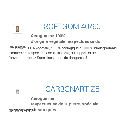
SOFTGOM 40/60
Aérogomme 100%
d'origine végétale, respectueuse du
support
• Particule 100 % végétale, 100 % écologique et 100 % biodégradable.
• Totalement respectueux de l'utilisateur, du support et de
l'environnement. • Sans classement de dangerosité
CARBONART Z6
Aérogomme
respectueuse de la pierre, spéciale
monuments historiques
CARBON'ART Z6