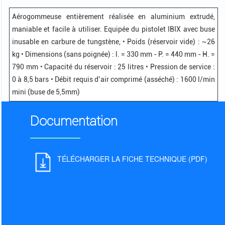
Aérogommeuse entièrement réalisée en aluminium extrudé,
maniable et facile à utiliser. Equipée du pistolet IBIX avec buse
inusable en carbure de tungstène, • Poids (réservoir vide) : ~26
kg • Dimensions (sans poignée) : l. = 330 mm - P. = 440 mm - H. =
790 mm • Capacité du réservoir : 25 litres • Pression de service :
0 à 8,5 bars • Débit requis d’air comprimé (asséché) : 1600 l/min
mini (buse de 5,5mm)
Documentation
TÉLÉCHARGER LA FICHE TECHNIQUE (PDF)