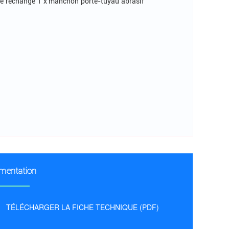
 de rechange 1 x manchon porte-tuyau abrasif
mentation
TÉLÉCHARGER LA FICHE TECHNIQUE (PDF)