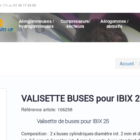
 à 17h au
01 45 17 43 00
Aérogommeuses /
Compresseurs/
Aérogommes /
hydrogommeuses
sécheurs
abrasifs
ART-UP
Accueil
VALISETTE BUSES pour IBIX 
Référence article: 106258
Valisette de buses pour IBIX 25
Composition : 2 x buses cylindriques diamètre int. 2 mm et 