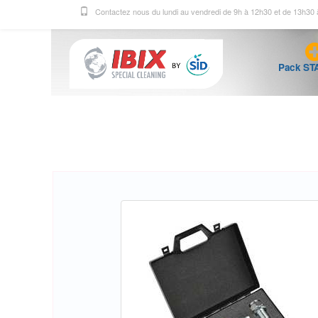
Contactez nous du lundi au vendredi de 9h à 12h30 et de 13h30
Pack ST