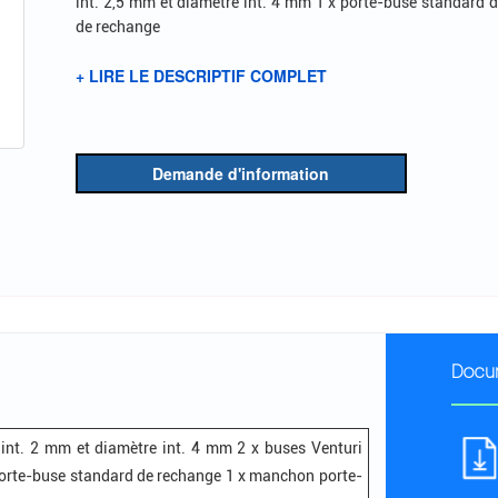
int. 2,5 mm et diamètre int. 4 mm 1 x porte-buse standard
de rechange
+ LIRE LE DESCRIPTIF COMPLET
Demande d'information
Docu
 int. 2 mm et diamètre int. 4 mm 2 x buses Venturi
 porte-buse standard de rechange 1 x manchon porte-