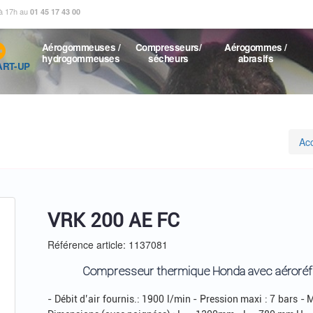
 à 17h au
01 45 17 43 00
Aérogommeuses /
Compresseurs/
Aérogommes /
hydrogommeuses
sécheurs
abrasifs
ART-UP
Acc
VRK 200 AE FC
Référence article: 1137081
Compresseur thermique Honda avec aéroréfr
- Débit d’air fournis.: 1900 l/min - Pression maxi : 7 bars 