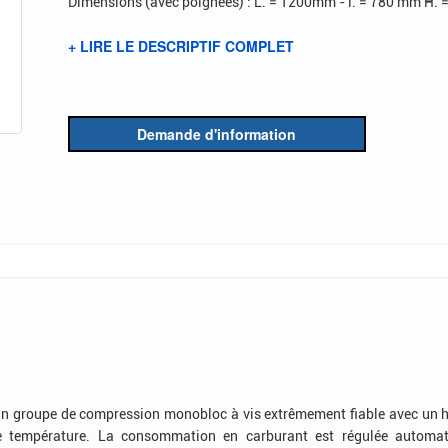
Dimensions (avec poignées) : L. = 1200mm - l. = 780 mm H. 
+ LIRE LE DESCRIPTIF COMPLET
Demande d'information
 groupe de compression monobloc à vis extrêmement fiable avec un ha
température. La consommation en carburant est régulée automati