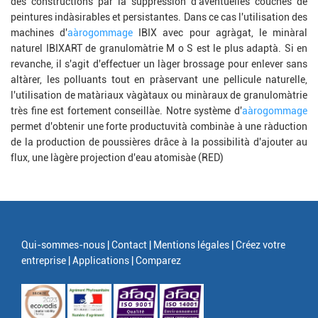
des constructions par la suppression d'àventuelles couches de
peintures indàsirables et persistantes. Dans ce cas l'utilisation des
machines d'
aàrogommage
IBIX avec pour agràgat, le minàral
naturel IBIXART de granulomàtrie M o S est le plus adaptà. Si en
revanche, il s'agit d'effectuer un làger brossage pour enlever sans
altàrer, les polluants tout en pràservant une pellicule naturelle,
l'utilisation de matàriaux vàgàtaux ou minàraux de granulomàtrie
très fine est fortement conseillàe. Notre système d'
aàrogommage
permet d'obtenir une forte productuvità combinàe à une ràduction
de la production de poussières drâce à la possibilità d'ajouter au
flux, une làgère projection d'eau atomisàe (RED)
Qui-sommes-nous |
Contact |
Mentions légales |
Créez votre
entreprise |
Applications |
Comparez