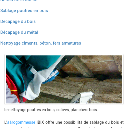
Sablage poutres en bois
Décapage du bois
Décapage du métal
Nettoyage ciments, béton, fers armatures
le nettoyage poutres en bois, solives, planchers bois.
L'
aàrogommeuse
IBIX offre une possibilità de sablage du bois et