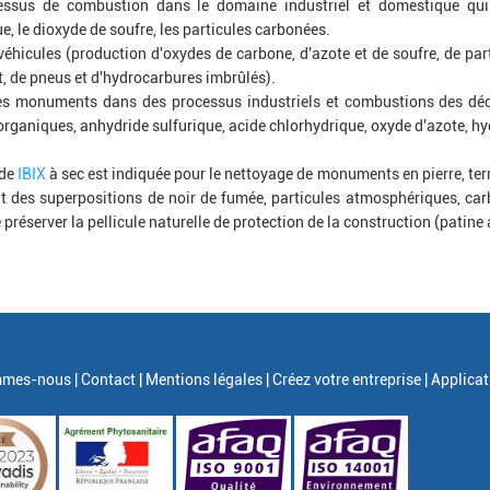
essus de combustion dans le domaine industriel et domestique qui
e, le dioxyde de soufre, les particules carbonées.
 véhicules (production d'oxydes de carbone, d'azote et de soufre, de pa
, de pneus et d'hydrocarbures imbrûlés).
es monuments dans des processus industriels et combustions des déc
organiques, anhydride sulfurique, acide chlorhydrique, oxyde d'azote, hy
ode
IBIX
à sec est indiquée pour le nettoyage de monuments en pierre, terr
t des superpositions de noir de fumée, particules atmosphériques, carb
préserver la pellicule naturelle de protection de la construction (patine
mes-nous |
Contact |
Mentions légales |
Créez votre entreprise |
Applicat