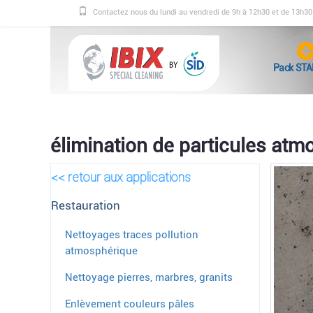
Contactez nous du lundi au vendredi de 9h à 12h30 et de 13h3
Pack STA
élimination de particules at
<< retour aux applications
Restauration
Nettoyages traces pollution
atmosphérique
Nettoyage pierres, marbres, granits
Enlèvement couleurs pâles