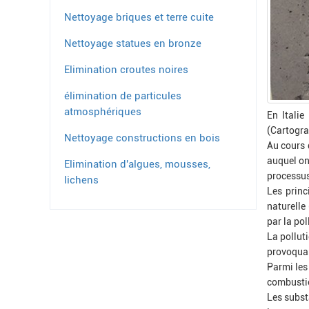
Nettoyage briques et terre cuite
Nettoyage statues en bronze
Elimination croutes noires
élimination de particules
atmosphériques
En Italie
(Cartograp
Nettoyage constructions en bois
Au cours 
auquel on
Elimination d'algues, mousses,
processu
lichens
Les princ
naturelle
par la po
La pollut
provoquan
Parmi les
combustio
Les subst