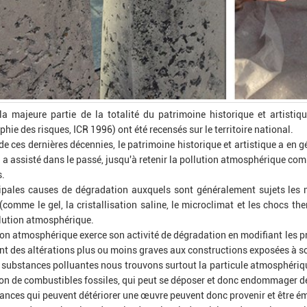
 la majeure partie de la totalité du patrimoine historique et artisti
hie des risques, ICR 1996) ont été recensés sur le territoire national.
de ces dernières décennies, le patrimoine historique et artistique a en 
 a assisté dans le passé, jusqu'à retenir la pollution atmosphérique co
s.
ipales causes de dégradation auxquels sont généralement sujets les ma
 (comme le gel, la cristallisation saline, le microclimat et les chocs t
llution atmosphérique.
ion atmosphérique exerce son activité de dégradation en modifiant les pr
t des altérations plus ou moins graves aux constructions exposées à s
 substances polluantes nous trouvons surtout la particule atmosphérique
n de combustibles fossiles, qui peut se déposer et donc endommager des
ances qui peuvent détériorer une œuvre peuvent donc provenir et être émi