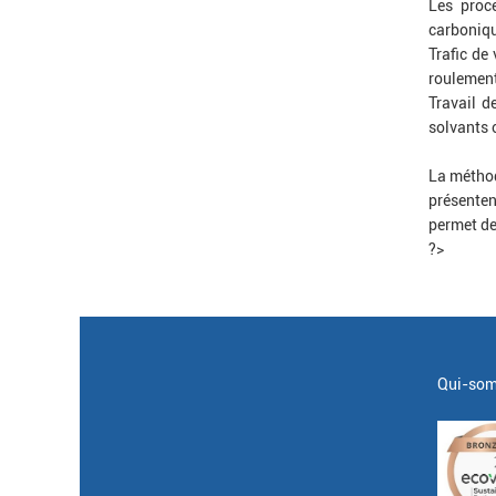
Les proc
carboniqu
Trafic de
roulement
Travail d
solvants 
La méth
présenten
permet de 
?>
Qui-som