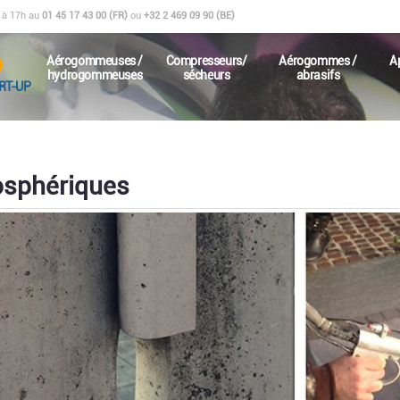
0 à 17h au
01 45 17 43 00 (FR)
ou
+32 2 469 09 90 (BE)
Aérogommeuses /
Compresseurs/
Aérogommes /
A
hydrogommeuses
sécheurs
abrasifs
RT-UP
mosphériques