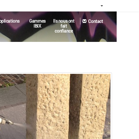
|
pplications
Gammes
Ils nous ont
Contact
IBIX
fait
confiance